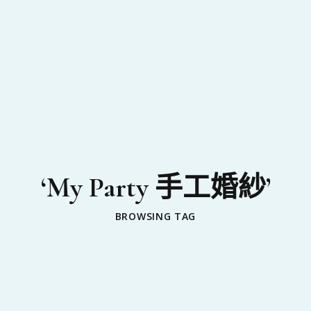
‘My Party 手工婚紗’
BROWSING TAG