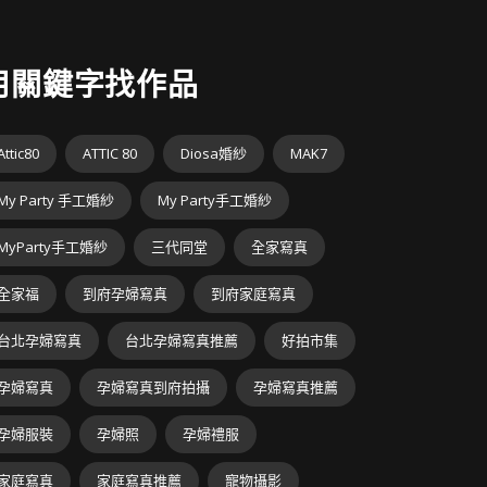
用關鍵字找作品
Attic80
ATTIC 80
Diosa婚紗
MAK7
My Party 手工婚紗
My Party手工婚紗
MyParty手工婚紗
三代同堂
全家寫真
全家福
到府孕婦寫真
到府家庭寫真
台北孕婦寫真
台北孕婦寫真推薦
好拍市集
孕婦寫真
孕婦寫真到府拍攝
孕婦寫真推薦
孕婦服裝
孕婦照
孕婦禮服
家庭寫真
家庭寫真推薦
寵物攝影